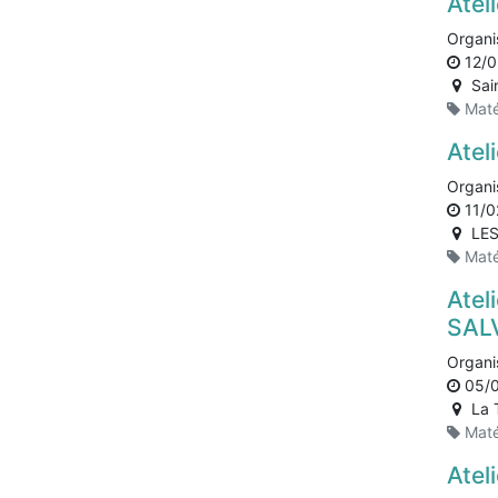
Atel
Organi
12/0
Sai
Maté
Atel
Organi
11/0
LE
Maté
Atel
SAL
Organi
05/
La 
Maté
Atel