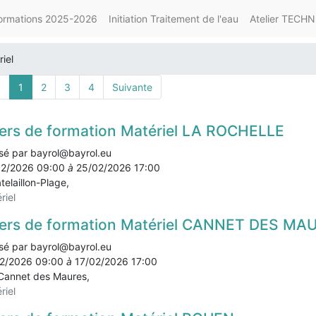
ormations 2025-2026
Initiation Traitement de l'eau
Atelier TECHN
iel
.
1
2
3
4
Suivante
iers de formation Matériel LA ROCHELLE
sé par
bayrol@bayrol.eu
02/2026 09:00
à
25/02/2026 17:00
telaillon-Plage
,
riel
iers de formation Matériel CANNET DES MA
sé par
bayrol@bayrol.eu
2/2026 09:00
à
17/02/2026 17:00
Cannet des Maures
,
riel