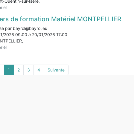
nt-Quentin-sur-Isère
,
riel
iers de formation Matériel MONTPELLIER
sé par
bayrol@bayrol.eu
01/2026 09:00
à
20/01/2026 17:00
NTPELLIER
,
riel
.
1
2
3
4
Suivante