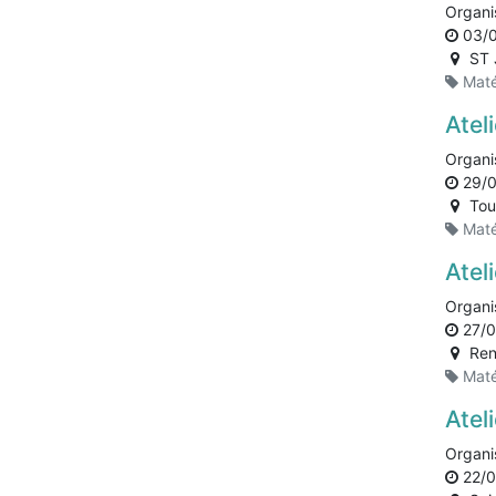
Organi
03/
ST 
Maté
Atel
Organi
29/
Tou
Maté
Atel
Organi
27/0
Ren
Maté
Atel
Organi
22/0