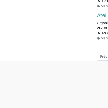
Sai
Maté
Atel
Organi
20/
MO
Maté
Préc