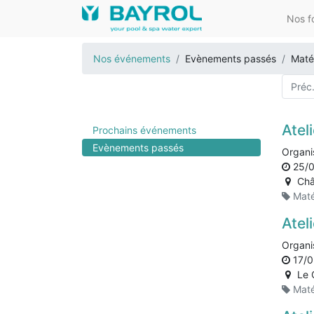
Nos f
Nos événements
Evènements passés
Matér
Préc
Atel
Prochains événements
Evènements passés
Organi
25/
Châ
Maté
Atel
Organi
17/0
Le 
Maté